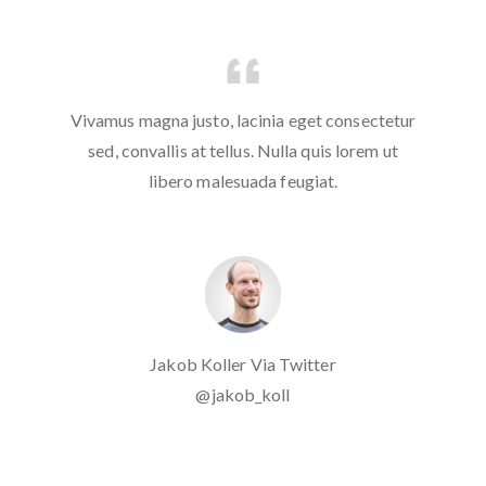
etur
Vivamus magna justo, lacinia eget consectetur
Viv
ut
sed, convallis at tellus. Nulla quis lorem ut
s
libero malesuada feugiat.
Jakob Koller Via Twitter
@jakob_koll