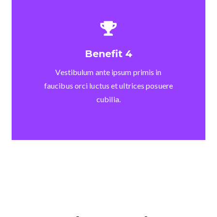
Benefit 4
Vestibulum ante ipsum primis in
faucibus orci luctus et ultrices posuere
cubilia.