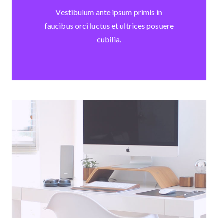
Vestibulum ante ipsum primis in
faucibus orci luctus et ultrices posuere
cubilia.