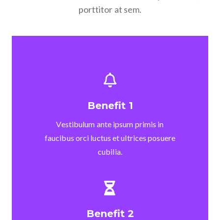
porttitor at sem.
Benefit 1
Vestibulum ante ipsum primis in
faucibus orci luctus et ultrices posuere
cubilia.
Benefit 2