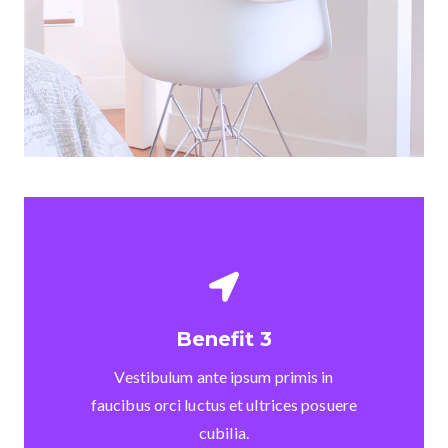
Benefit 3
Vestibulum ante ipsum primis in
faucibus orci luctus et ultrices posuere
cubilia.