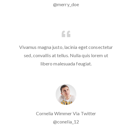
@merry_doe
etur
Vivamus magna justo, lacinia eget consectetur
Viv
ut
sed, convallis at tellus. Nulla quis lorem ut
s
libero malesuada feugiat.
Cornelia Wimmer Via Twitter
@conelia_12