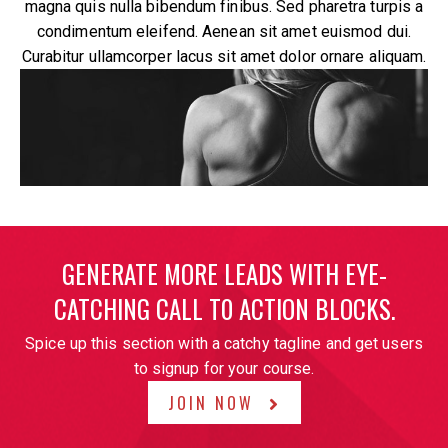
magna quis nulla bibendum finibus. Sed pharetra turpis a
condimentum eleifend. Aenean sit amet euismod dui.
Curabitur ullamcorper lacus sit amet dolor ornare aliquam.
GENERATE MORE LEADS WITH EYE-
CATCHING CALL T0 ACTION BLOCKS.
Spice up this section with a catchy tagline and get users
to signup for your course.
JOIN NOW